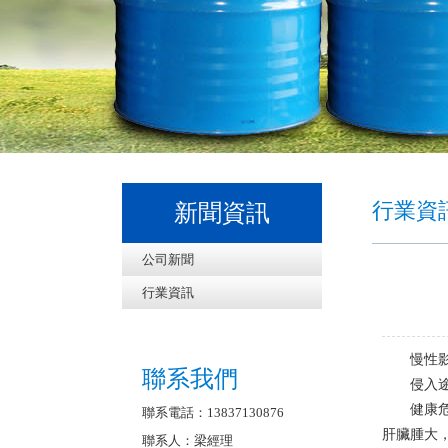
行業資
新聞資訊
公司新聞
行業資訊
慢性影響：有
聯系我們
侵入途徑：
健康危害：急
聯系電話：13837130876
肝臟腫大
聯系人：梁經理