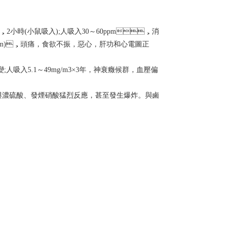
m3，2小時(小鼠吸入);人吸入30～60ppm，消
0ppm)，頭痛，食欲不振，惡心，肝功和心電圖正
變;人吸入5.1～49mg/m3×3年，神衰癥候群，血壓偏
濃硫酸、發煙硝酸猛烈反應，甚至發生爆炸。與鹵