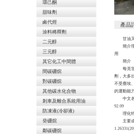
環己酮
甜味劑
鹵代烴
產品
涂料稀釋劑
甘油又名丙
二元醇
簡介理化
三元醇
用
簡介
其它化工中間體
每克甘油完
間碳硼烷
劑
對碳硼烷
不受塵埃
其他碳水化合物
的運動能力
中文名稱2： 甘
剎車及離合系統用油
92.09
防凍液(冷卻液)
理化特
癸硼烷
主要成分： 
1.26331
鄰碳硼烷