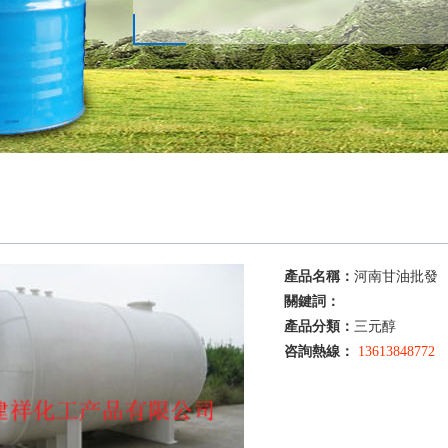
產品名稱：
河南甘油批發
關鍵詞：
產品分類：
三元醇
咨詢熱線：
13613848772