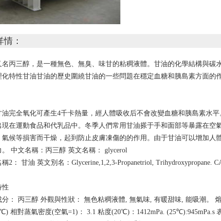
詳情：
三醇，是一種無色、無臭、味甘的粘稠液體。甘油的化學結構與碳
特性甘油甘油的歷史圍繞甘油的一些問題在穩定血糖和胰島素方面的作
全氧化可產生4千卡熱量，經人體吸收后不會改變血糖和胰島素水平
，大多出現在運動食品和代乳品中。冬季人們常用甘油搽于手和面部等暴露在空氣
、氣候等損害而干燥，起到防止皮膚凍傷的的作用。由于甘油可以
。 中文名稱：丙三醇 英文名稱： glycerol
油 英文別名：Glycerine,1,2,3-Propanetriol, Trihydroxypropane.
性
丙三醇 外觀與性狀： 無色粘稠液體, 無氣味, 有暖甜味, 能吸潮。 熔點(℃)：
(20℃) 相對蒸氣密度(空氣=1)： 3.1 粘度(20℃)：1412mPa. (25℃):945mPa.