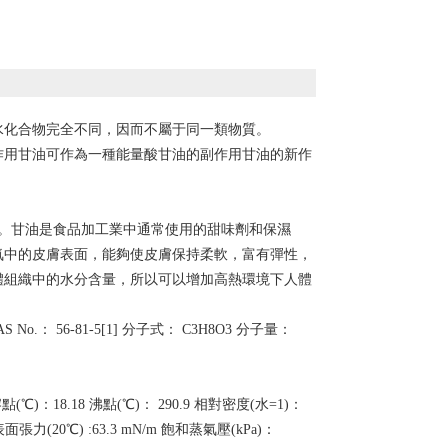
水化合物完全不同，因而不屬于同一類物質。
用甘油可作為一種能量酸甘油的副作用甘油的新作
。甘油是食品加工業中通常使用的甜味劑和保濕
中的皮膚表面，能夠使皮膚保持柔軟，富有彈性，
增加人體組織中的水分含量，所以可以增加高熱環境下人體
 CAS No.： 56-81-5[1] 分子式： C3H8O3 分子量：
18.18 沸點(℃)： 290.9 相對密度(水=1)：
s 表面張力(20℃) :63.3 mN/m 飽和蒸氣壓(kPa)：