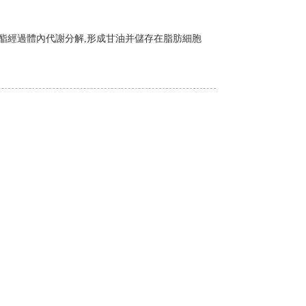
三酸酯經過體內代謝分解,形成甘油并儲存在脂肪細胞