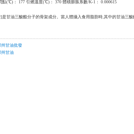
) 閃點(℃)： 177 引燃溫度(℃)： 370 體積膨脹系數/K-1： 0.000615
是甘油三酸酯分子的骨架成分。當人體攝入食用脂肪時,其中的甘油
鄭州甘油批發
鄭州甘油